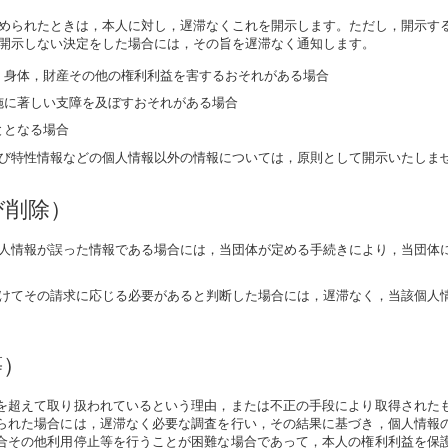
められたときは，本人に対し，遅滞なくこれを開示します。ただし，開示す
開示しない決定をした場合には，その旨を遅滞なく通知します。
，身体，財産その他の権利利益を害するおそれがある場合
施に著しい支障を及ぼすおそれがある場合
ととなる場合
び特性情報などの個人情報以外の情報については，原則として開示いたしま
び削除）
人情報が誤った情報である場合には，当団体が定める手続きにより，当団体
けてその請求に応じる必要があると判断した場合には，遅滞なく，当該個人
等）
を超えて取り扱われているという理由，または不正の手段により取得された
られた場合には，遅滞なく必要な調査を行い，その結果に基づき，個人情報
合その他利用停止等を行うことが困難な場合であって，本人の権利利益を保