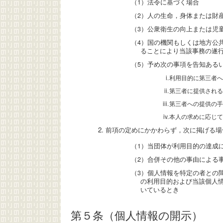
（1）法令に基づく場合
（2）人の生命，身体または財
（3）公衆衛生の向上または児
（4）国の機関もしくは地方公
ることにより当該事務の遂
（5）予め次の事項を告知ある
利用目的に第三者へ
第三者に提供される
第三者への提供の手
本人の求めに応じて
前項の定めにかかわらず，次に掲げる場
（1）当団体が利用目的の達成
（2）合併その他の事由による
（3）個人情報を特定の者との
の利用目的および当該個人
いているとき
第５条（個人情報の開示）