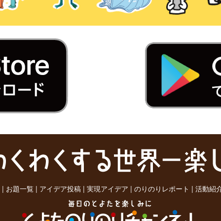
|
お題一覧
|
アイデア投稿
|
実現アイデア
|
のりのりレポート
|
活動紹