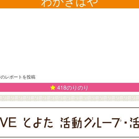
わがぎはや
)、0件のレポートを投稿
418
のりのり