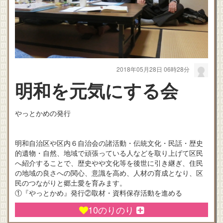
2018年05月28日 06時28分
明和を元気にする会
やっとかめの発行
明和自治区や区内６自治会の諸活動・伝統文化・民話・歴史
的遺物・自然、地域で頑張っている人などを取り上げて区民
へ紹介することで、歴史やや文化等を後世に引き継ぎ、住民
の地域の良さへの関心、意識を高め、人材の育成となり、区
民のつながりと郷土愛を育みます。
①『やっとかめ』発行②取材・資料保存活動を進める
10
のりのり