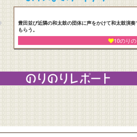
豊田並び近隣の和太鼓の団体に声をかけて和太鼓演奏
もらう。
10
のり
のりのりレポート