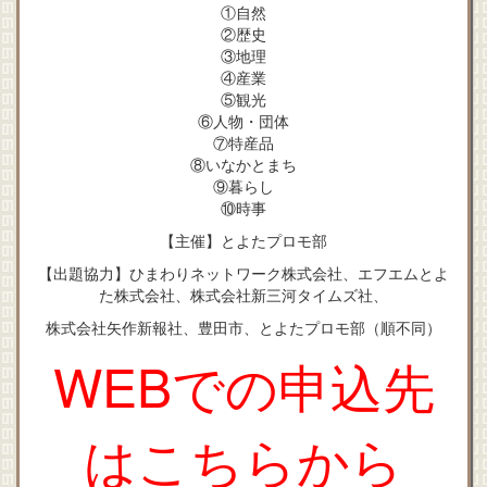
①自然
②歴史
③地理
④産業
⑤観光
⑥人物・団体
⑦特産品
⑧いなかとまち
⑨暮らし
⑩時事
【主催】とよたプロモ部
【出題協力】ひまわりネットワーク株式会社、エフエムとよ
た株式会社、株式会社新三河タイムズ社、
株式会社矢作新報社、豊田市、とよたプロモ部（順不同）
WEBでの申込先
はこちらから