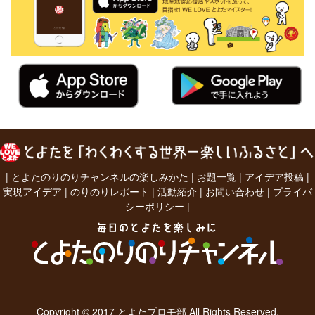
|
とよたのりのりチャンネルの楽しみかた
|
お題一覧
|
アイデア投稿
|
実現アイデア
|
のりのりレポート
|
活動紹介
|
お問い合わせ
|
プライバ
シーポリシー
|
Copyright © 2017 とよたプロモ部 All Rights Reserved.