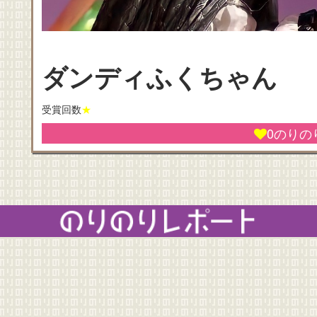
ダンディふくちゃん
受賞回数
★
0
のりの
のりのりレポート